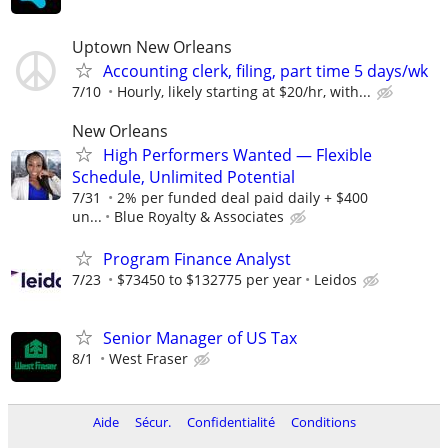
Uptown New Orleans
Accounting clerk, filing, part time 5 days/wk
7/10
Hourly, likely starting at $20/hr, with...
New Orleans
High Performers Wanted — Flexible
Schedule, Unlimited Potential
7/31
2% per funded deal paid daily + $400
un...
Blue Royalty & Associates
Program Finance Analyst
7/23
$73450 to $132775 per year
Leidos
Senior Manager of US Tax
8/1
West Fraser
Aide
Sécur.
Confidentialité
Conditions