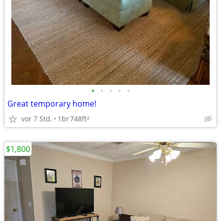
•
•
•
•
•
Great temporary home!
vor 7 Std.
1br
748ft
2
$1,800