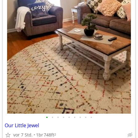
•
•
•
•
•
•
•
•
•
Our Little Jewel
vor 7 Std.
1br
748ft
2