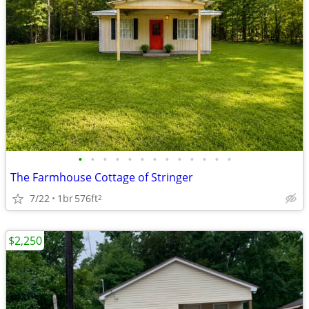
•
•
•
•
•
•
•
•
•
•
•
•
•
The Farmhouse Cottage of Stringer
7/22
1br
576ft
2
$2,250