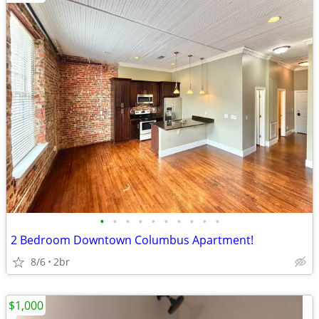
•
•
•
•
•
•
•
•
•
•
2 Bedroom Downtown Columbus Apartment!
8/6
2br
$1,000