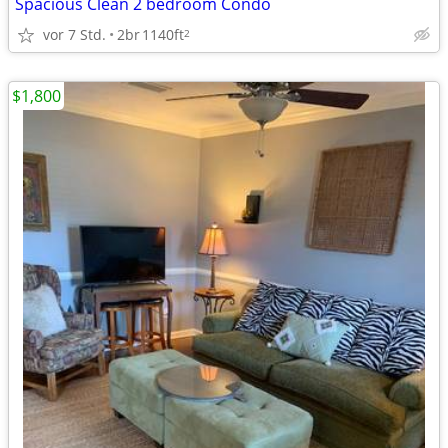
Spacious Clean 2 bedroom Condo
vor 7 Std.
2br
1140ft
2
$1,800