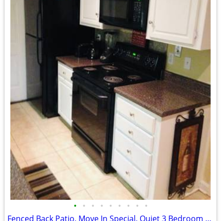
•
•
•
•
•
•
•
•
•
Fenced Back Patio. Move In Special. Quiet 3 Bedroom Townhouse Close to