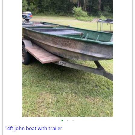
•
•
•
14ft john boat with trailer