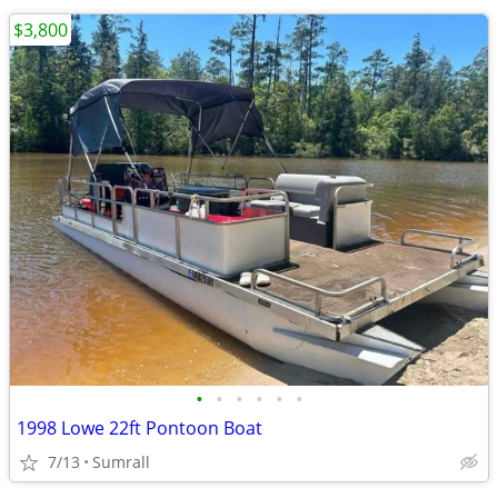
$3,800
•
•
•
•
•
•
1998 Lowe 22ft Pontoon Boat
7/13
Sumrall