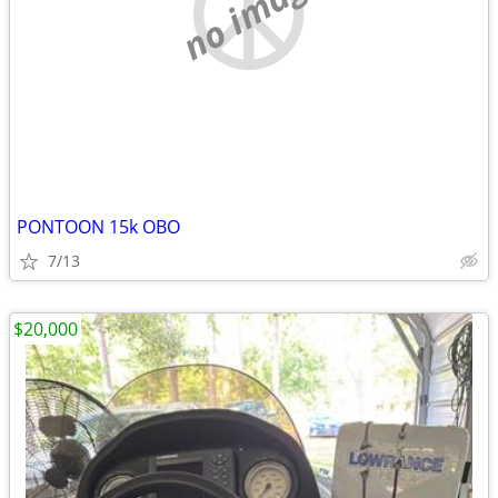
no image
PONTOON 15k OBO
7/13
$20,000