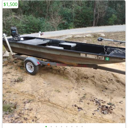
$1,500
•
•
•
•
•
•
•
•