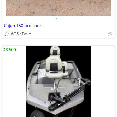
•
•
Cajun 150 pro sport
6/25
Terry
$8,500