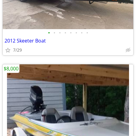
•
•
•
•
•
•
•
•
2012 Skeeter Boat
7/29
$8,000