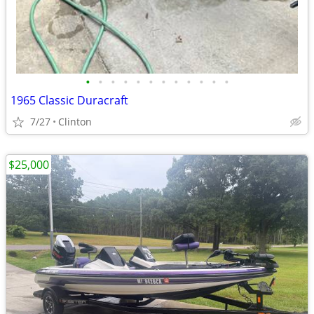
•
•
•
•
•
•
•
•
•
•
•
•
1965 Classic Duracraft
7/27
Clinton
$25,000