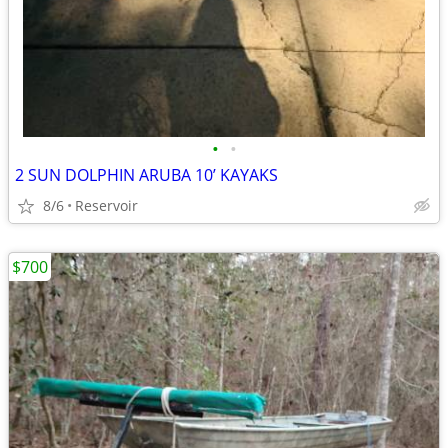
•
•
2 SUN DOLPHIN ARUBA 10’ KAYAKS
8/6
Reservoir
$700