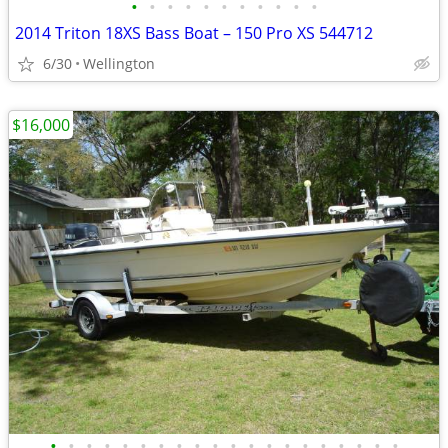
•
•
•
•
•
•
•
•
•
•
•
2014 Triton 18XS Bass Boat – 150 Pro XS 544712
6/30
Wellington
$16,000
•
•
•
•
•
•
•
•
•
•
•
•
•
•
•
•
•
•
•
•