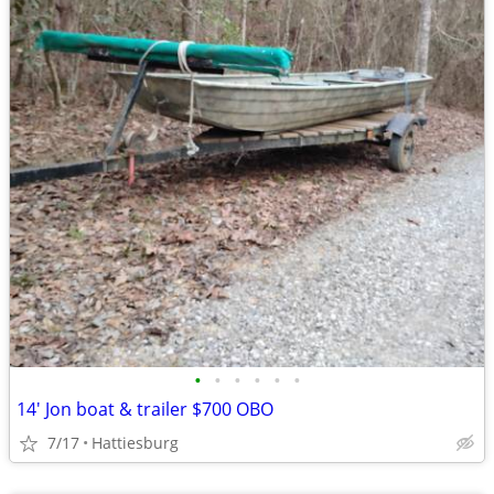
•
•
•
•
•
•
14' Jon boat & trailer $700 OBO
7/17
Hattiesburg