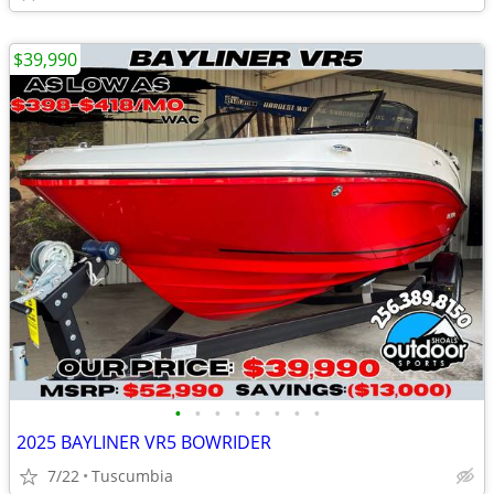
$39,990
•
•
•
•
•
•
•
•
2025 BAYLINER VR5 BOWRIDER
7/22
Tuscumbia