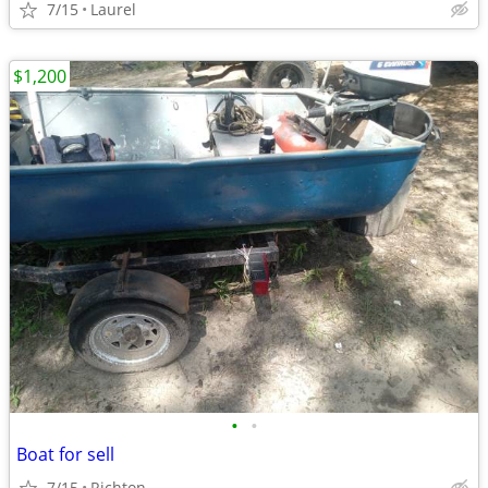
7/15
Laurel
$1,200
•
•
Boat for sell
7/15
Richton