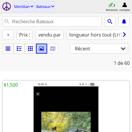
Meridian
Bateaux
Annonce
compte
+
Prix :
vendu par
longueur hors tout (LHT)
Récent
1
de 60
$1,500