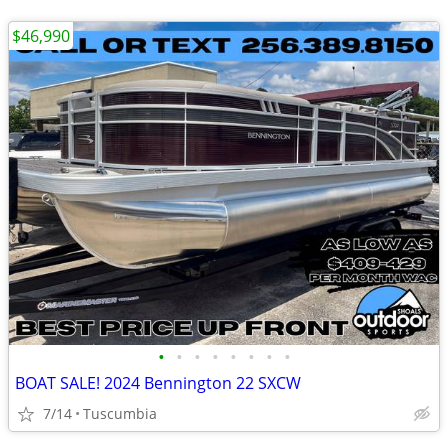
$46,990
•
•
•
•
•
•
•
•
BOAT SALE! 2024 Bennington 22 SXCW
7/14
Tuscumbia