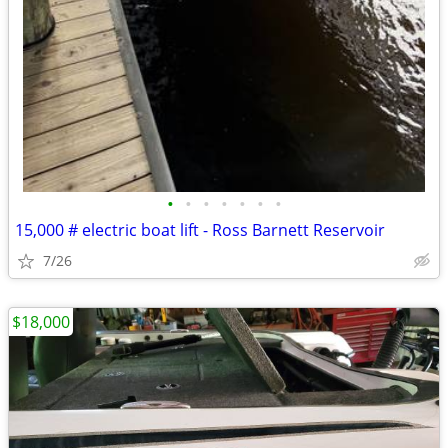
•
•
•
•
•
•
•
15,000 # electric boat lift - Ross Barnett Reservoir
7/26
$18,000