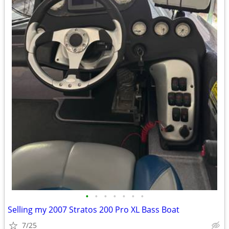
•
•
•
•
•
•
•
Selling my 2007 Stratos 200 Pro XL Bass Boat
7/25