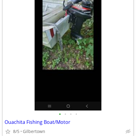
•
•
•
•
Ouachita Fishing Boat/Motor
8/5
Gilbertown