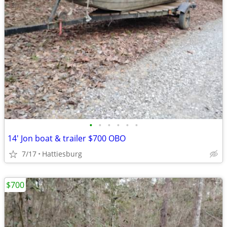
•
•
•
•
•
•
14' Jon boat & trailer $700 OBO
7/17
Hattiesburg
$700