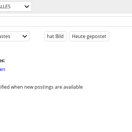
ALLES
stes
hat Bild
Heute gepostet
es:
hen
ified when new postings are available