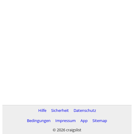
Hilfe
Sicherheit
Datenschutz
Bedingungen
Impressum
App
Sitemap
© 2026 craigslist