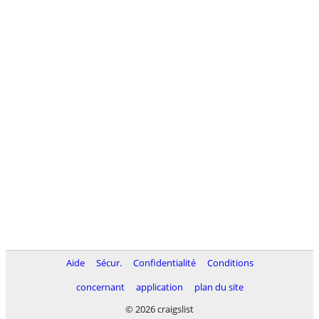
Aide
Sécur.
Confidentialité
Conditions
concernant
application
plan du site
© 2026 craigslist