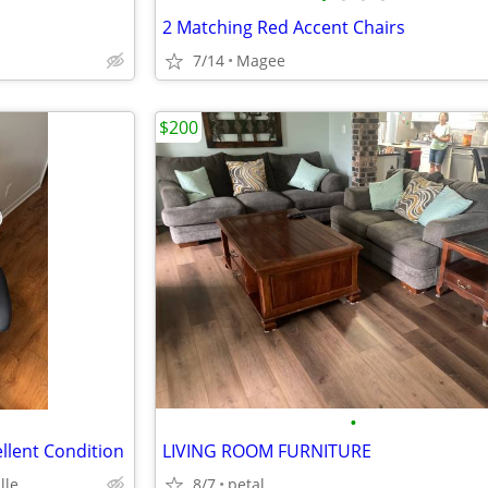
2 Matching Red Accent Chairs
7/14
Magee
$200
•
llent Condition
LIVING ROOM FURNITURE
lle
8/7
petal