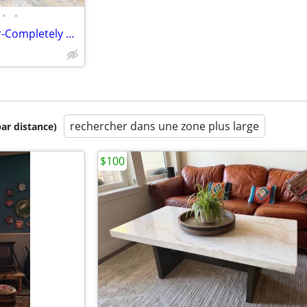
•
•
Bassett MCM 6 Drawer Dresser-Completely Refurbished
rechercher dans une zone plus large
par distance)
$100