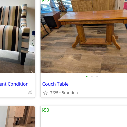
•
•
•
lent Condition
Couch Table
7/25
Brandon
$50