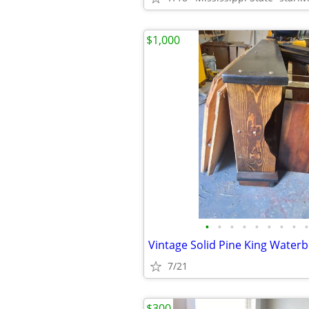
$1,000
•
•
•
•
•
•
•
•
•
7/21
$300