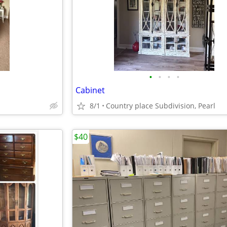
•
•
•
•
Cabinet
8/1
Country place Subdivision, Pearl
$40