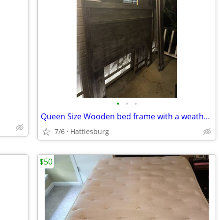
•
•
•
Queen Size Wooden bed frame with a weathered gray finish
7/6
Hattiesburg
$50