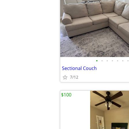
•
•
•
•
•
•
•
Sectional Couch
7/12
$100