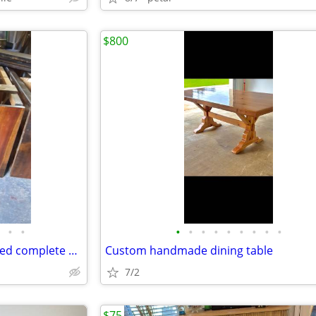
$800
•
•
•
•
•
•
•
•
•
•
•
Vintage Solid Pine King Waterbed complete set
Custom handmade dining table
7/2
$75