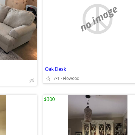
no image
Oak Desk
7/1
Flowood
$300