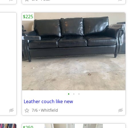
$225
•
•
•
Leather couch like new
7/6
Whitfield
$250