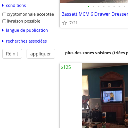
conditions
•
•
•
•
•
•
•
•
cryptomonnaie acceptée
livraison possible
7/21
langue de publication
recherches associées
plus des zones voisines (triées 
Réinit
appliquer
$125