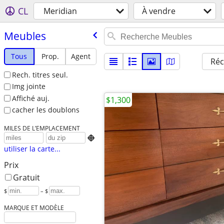
CL
Meridian
À vendre
Meubles
Tous
Prop.
Agent
Réc
Rech. titres seul.
Img jointe
Affiché auj.
$1,300
cacher les doublons
MILES DE L’EMPLACEMENT

utiliser la carte...
Prix
Gratuit
$
– $
MARQUE ET MODÈLE