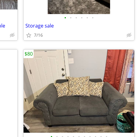
•
•
•
•
•
•
ble
Storage sale
7/16
$80
•
•
•
•
•
•
•
•
•
•
•