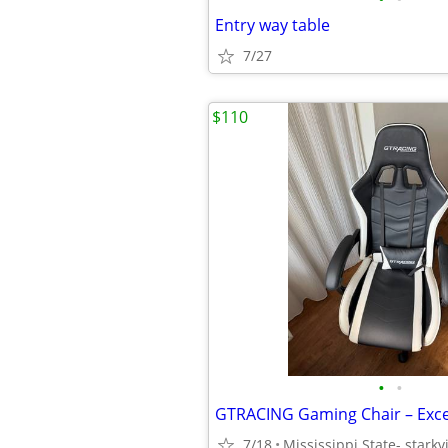
Entry way table
7/27
$110
•
•
GTRACING Gaming Chair – Exce
7/18
Mississippi State- starkvi