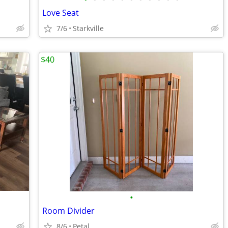
Love Seat
7/6
Starkville
$40
•
Room Divider
8/6
Petal