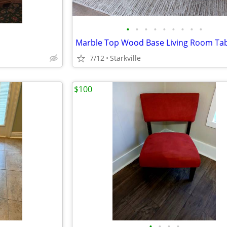
•
•
•
•
•
•
•
•
•
Marble Top Wood Base Living Room Ta
7/12
Starkville
$100
•
•
•
•