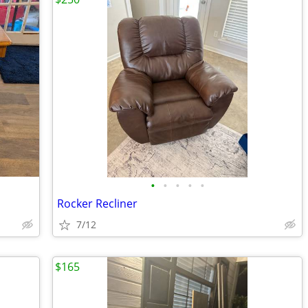
•
•
•
•
•
Rocker Recliner
7/12
$165