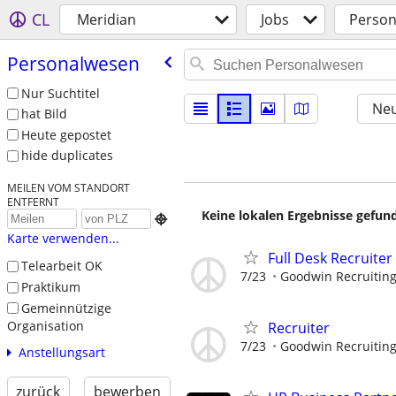
CL
Meridian
Jobs
Perso
Personalwesen
Nur Suchtitel
Neu
hat Bild
Heute gepostet
hide duplicates
MEILEN VOM STANDORT
ENTFERNT
Keine lokalen Ergebnisse gefund

Karte verwenden...
Full Desk Recruiter
Telearbeit OK
7/23
Goodwin Recruitin
Praktikum
Gemeinnützige
Organisation
Recruiter
7/23
Goodwin Recruitin
Anstellungsart
zurück
bewerben