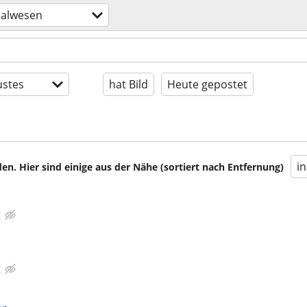
nalwesen
stes
hat Bild
Heute gepostet
i
en. Hier sind einige aus der Nähe (sortiert nach Entfernung)
g
g