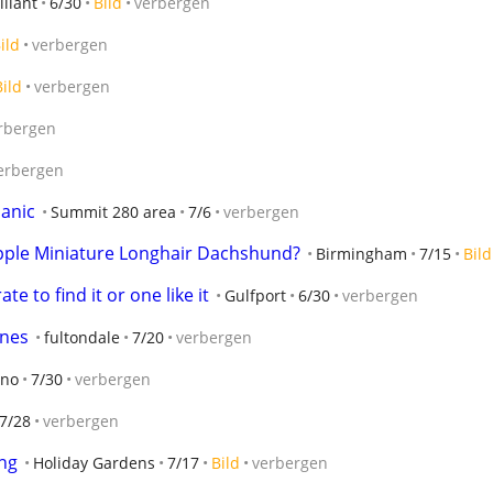
lliant
6/30
Bild
verbergen
ild
verbergen
Bild
verbergen
rbergen
erbergen
hanic
Summit 280 area
7/6
verbergen
apple Miniature Longhair Dachshund?
Birmingham
7/15
Bild
e to find it or one like it
Gulfport
6/30
verbergen
ines
fultondale
7/20
verbergen
ino
7/30
verbergen
7/28
verbergen
ng
Holiday Gardens
7/17
Bild
verbergen