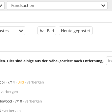
Fundsachen
stes
hat Bild
Heute gepostet
i
en. Hier sind einige aus der Nähe (sortiert nach Entfernung)
ppi
7/14
Bild
verbergen
verbergen
Flowood
7/10
verbergen
4
verbergen