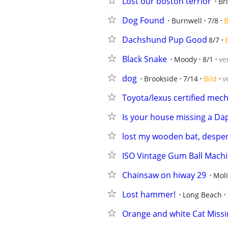
Lost our boston terrior
Bri
Dog Found
Burnwell
7/8
B
Dachshund Pup Good
8/7
Black Snake
Moody
8/1
ve
dog
Brookside
7/14
Bild
v
Toyota/lexus certified mec
Is your house missing a D
lost my wooden bat, desperat
ISO Vintage Gum Ball Mach
Chainsaw on hiway 29
Mol
Lost hammer!
Long Beach
Orange and white Cat Missi