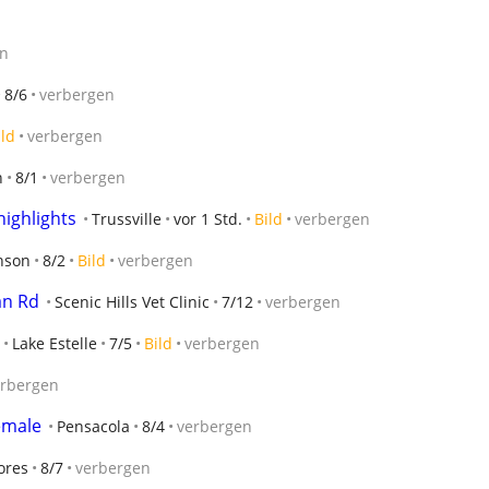
en
8/6
verbergen
ild
verbergen
n
8/1
verbergen
highlights
Trussville
vor 1 Std.
Bild
verbergen
nson
8/2
Bild
verbergen
an Rd
Scenic Hills Vet Clinic
7/12
verbergen
Lake Estelle
7/5
Bild
verbergen
erbergen
emale
Pensacola
8/4
verbergen
ores
8/7
verbergen