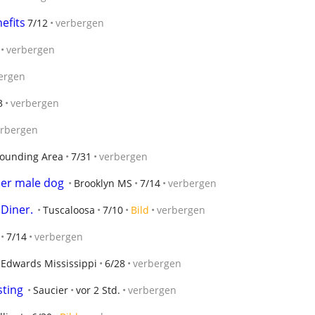
efits
7/12
verbergen
verbergen
ergen
3
verbergen
erbergen
rounding Area
7/31
verbergen
der male dog
Brooklyn MS
7/14
verbergen
 Diner.
Tuscaloosa
7/10
Bild
verbergen
7/14
verbergen
Edwards Mississippi
6/28
verbergen
sting
Saucier
vor 2 Std.
verbergen