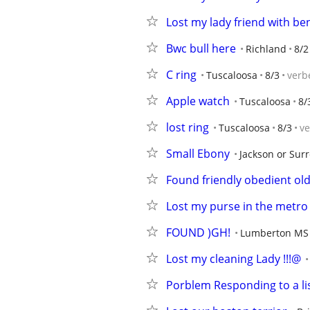
Lost my lady friend with ben
Bwc bull here
Richland
8/2
C ring
Tuscaloosa
8/3
verb
Apple watch
Tuscaloosa
8/
lost ring
Tuscaloosa
8/3
v
Small Ebony
Jackson or Sur
Found friendly obedient ol
Lost my purse in the metro
FOUND )GH!
Lumberton MS
Lost my cleaning Lady !!!@
Porblem Responding to a li