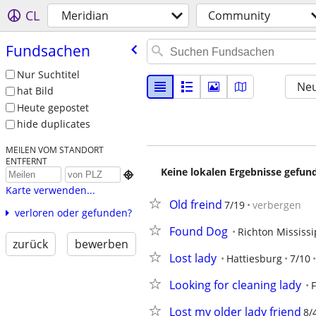
CL
Meridian
Community
Fundsachen
Nur Suchtitel
Neu
hat Bild
Heute gepostet
hide duplicates
MEILEN VOM STANDORT
ENTFERNT
Keine lokalen Ergebnisse gefund

Karte verwenden...
Old freind
7/19
verbergen
verloren oder gefunden?
Found Dog
Richton Mississi
zurück
bewerben
Lost lady
Hattiesburg
7/10
Looking for cleaning lady
Lost my older lady friend
8/