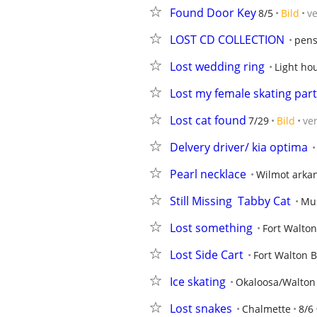
Found Door Key
8/5
Bild
v
LOST CD COLLECTION
pens
Lost wedding ring
Light ho
Lost my female skating par
Lost cat found
7/29
Bild
ve
Delvery driver/ kia optima
Pearl necklace
Wilmot arka
Still Missing  Tabby Cat
Mus
Lost something
Fort Walto
Lost Side Cart
Fort Walton 
Ice skating
Okaloosa/Walton
Lost snakes
Chalmette
8/6