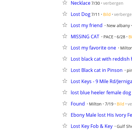
Necklace
7/30
verbergen
Lost Dog
7/11
Bild
verberg
Lost my friend
New albany
MISSING CAT
PACE
6/28
B
Lost my favorite one
Milto
Lost black cat with reddish 
Lost Black cat in Pinson
pi
Lost Keys - 9 Mile Rd/Jernig
lost blue heeler female dog
Found
Milton
7/19
Bild
v
Ebony Male lost His Ivory F
Lost Key Fob & Key
Gulf Sh