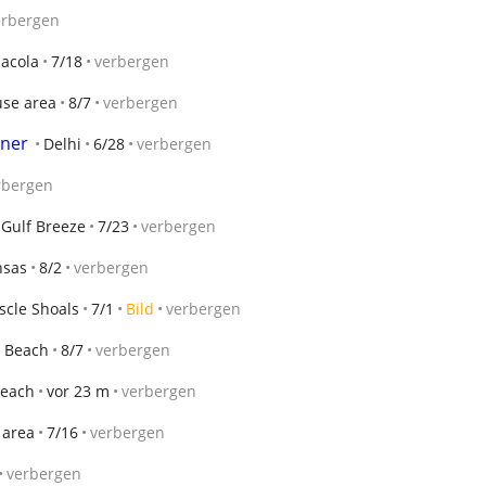
erbergen
acola
7/18
verbergen
use area
8/7
verbergen
tner
Delhi
6/28
verbergen
rbergen
Gulf Breeze
7/23
verbergen
nsas
8/2
verbergen
cle Shoals
7/1
Bild
verbergen
n Beach
8/7
verbergen
Beach
vor 23 m
verbergen
 area
7/16
verbergen
verbergen