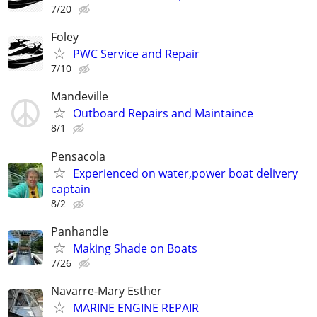
7/20
Foley
PWC Service and Repair
7/10
Mandeville
Outboard Repairs and Maintaince
8/1
Pensacola
Experienced on water,power boat delivery
captain
8/2
Panhandle
Making Shade on Boats
7/26
Navarre-Mary Esther
MARINE ENGINE REPAIR