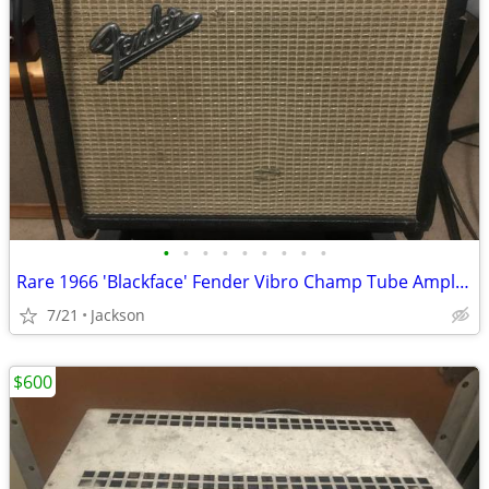
•
•
•
•
•
•
•
•
•
Rare 1966 'Blackface' Fender Vibro Champ Tube Amplifier
7/21
Jackson
$600