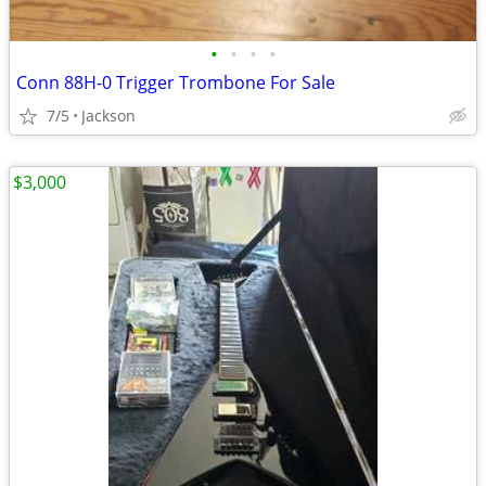
•
•
•
•
Conn 88H-0 Trigger Trombone For Sale
7/5
Jackson
$3,000