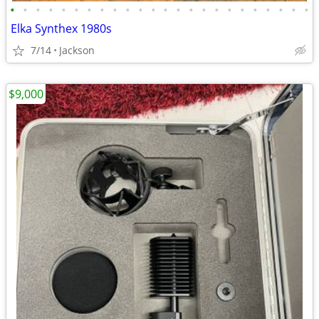
•
•
•
•
•
•
•
•
•
•
•
•
•
•
•
•
•
•
•
•
•
•
•
•
Elka Synthex 1980s
7/14
Jackson
$9,000