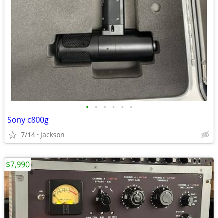
•
•
•
•
•
•
Sony c800g
7/14
Jackson
$7,990