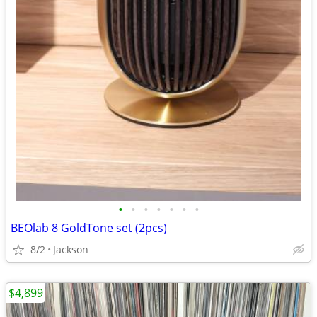
•
•
•
•
•
•
•
BEOlab 8 GoldTone set (2pcs)
8/2
Jackson
$4,899