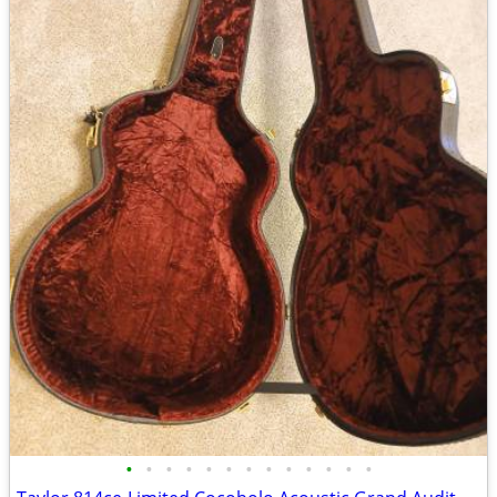
•
•
•
•
•
•
•
•
•
•
•
•
•