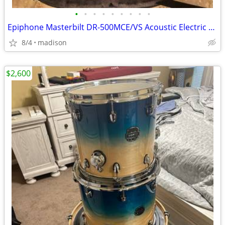
•
•
•
•
•
•
•
•
•
Epiphone Masterbilt DR-500MCE/VS Acoustic Electric solid wood Guitar
8/4
madison
$2,600