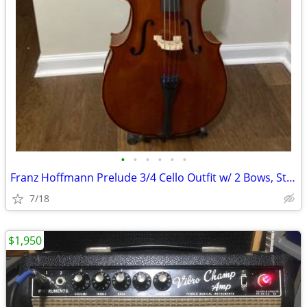
•
•
•
•
•
•
Franz Hoffmann Prelude 3/4 Cello Outfit w/ 2 Bows, Stand, Books, Tuner
7/18
$1,950