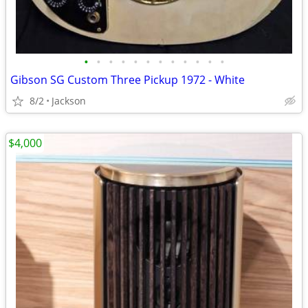
•
•
•
•
•
•
•
•
•
•
•
•
Gibson SG Custom Three Pickup 1972 - White
8/2
Jackson
$4,000