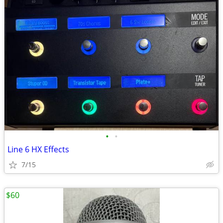
•
•
Line 6 HX Effects
7/15
$60