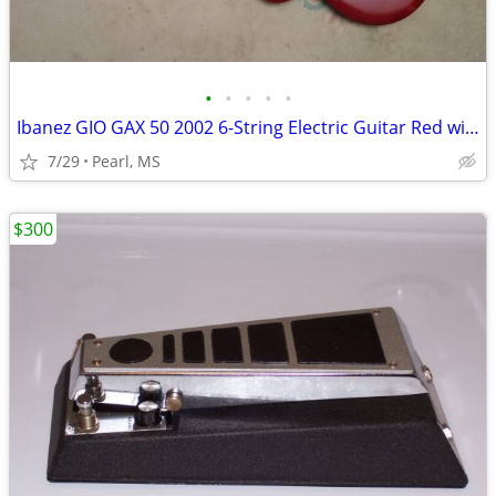
•
•
•
•
•
Ibanez GIO GAX 50 2002 6-String Electric Guitar Red with Carry case
7/29
Pearl, MS
$300