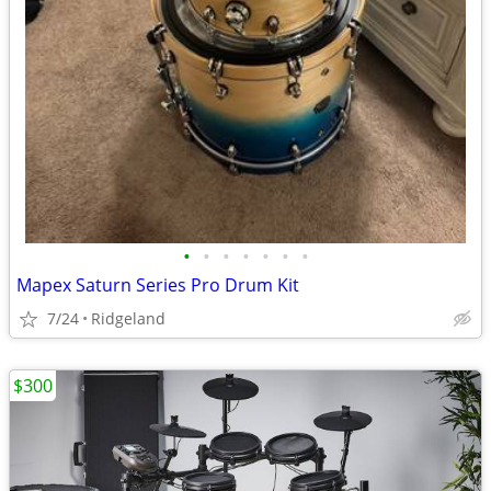
•
•
•
•
•
•
•
Mapex Saturn Series Pro Drum Kit
7/24
Ridgeland
$300