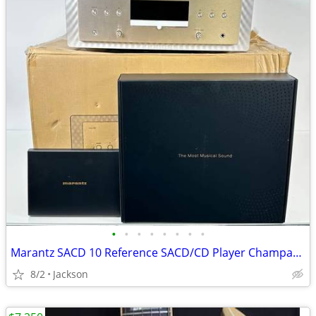
•
•
•
•
•
•
•
•
Marantz SACD 10 Reference SACD/CD Player Champagne Gold
8/2
Jackson