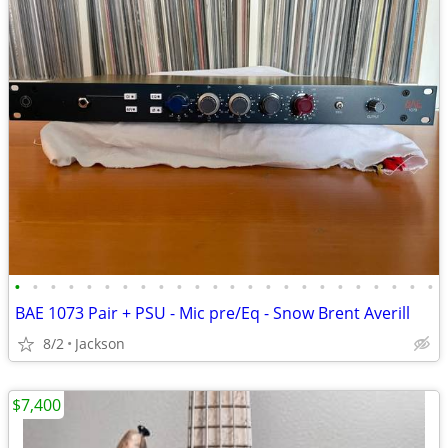
•
•
•
•
•
•
•
•
•
•
•
•
•
•
•
•
•
•
•
•
•
•
•
•
BAE 1073 Pair + PSU - Mic pre/Eq - Snow Brent Averill
8/2
Jackson
$7,400