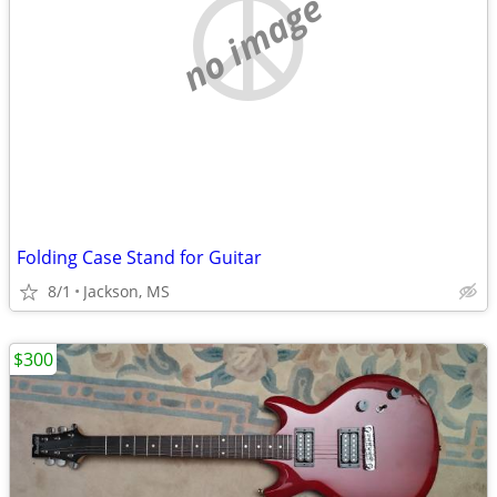
no image
Folding Case Stand for Guitar
8/1
Jackson, MS
$300