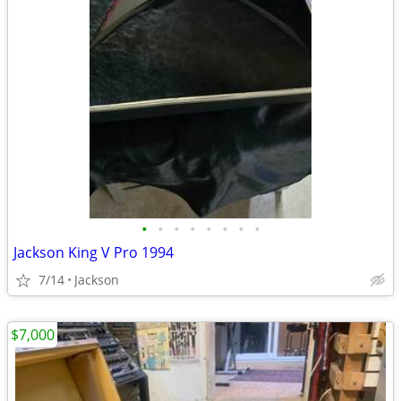
•
•
•
•
•
•
•
•
Jackson King V Pro 1994
7/14
Jackson
$7,000