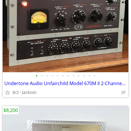
•
•
•
•
•
•
•
•
•
•
•
•
Undertone Audio Unfairchild Model 670M II 2-Channel Tube Compressor /
8/2
Jackson
$8,200