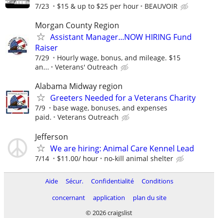
7/23
$15 & up to $25 per hour
BEAUVOIR
Morgan County Region
Assistant Manager...NOW HIRING Fund
Raiser
7/29
Hourly wage, bonus, and mileage. $15
an...
Veterans' Outreach
Alabama Midway region
Greeters Needed for a Veterans Charity
7/9
base wage, bonuses, and expenses
paid.
Veterans Outreach
Jefferson
We are hiring: Animal Care Kennel Lead
7/14
$11.00/ hour
no-kill animal shelter
Aide
Sécur.
Confidentialité
Conditions
concernant
application
plan du site
© 2026 craigslist