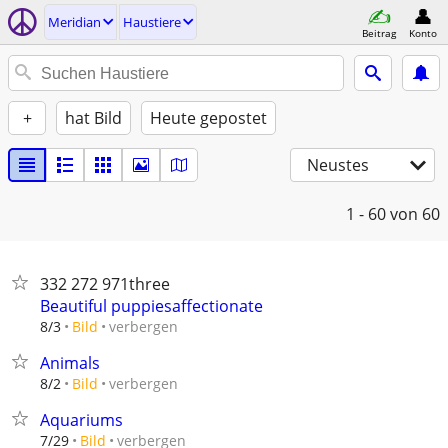
Meridian
Haustiere
Beitrag
Konto
+
hat Bild
Heute gepostet
Neustes
1 - 60
von 60
332 272 971three
Beautiful puppiesaffectionate
verbergen
8/3
Bild
Animals
verbergen
8/2
Bild
Aquariums
verbergen
7/29
Bild