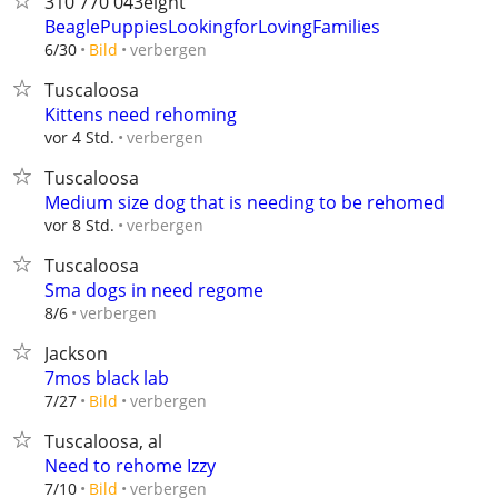
310 770 043eight
BeaglePuppiesLookingforLovingFamilies
verbergen
6/30
Bild
Tuscaloosa
Kittens need rehoming
verbergen
vor 4 Std.
Tuscaloosa
Medium size dog that is needing to be rehomed
verbergen
vor 8 Std.
Tuscaloosa
Sma dogs in need regome
verbergen
8/6
Jackson
7mos black lab
verbergen
7/27
Bild
Tuscaloosa, al
Need to rehome Izzy
verbergen
7/10
Bild