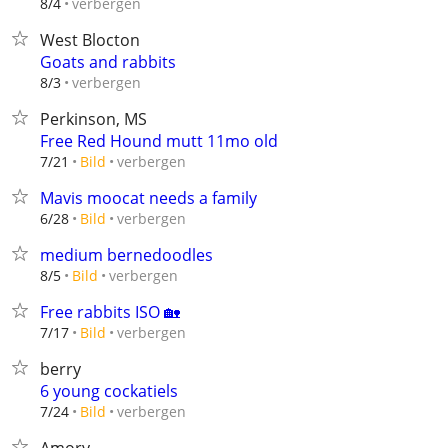
verbergen
8/4
West Blocton
Goats and rabbits
verbergen
8/3
Perkinson, MS
Free Red Hound mutt 11mo old
verbergen
7/21
Bild
Mavis moocat needs a family
verbergen
6/28
Bild
medium bernedoodles
verbergen
8/5
Bild
Free rabbits ISO 🏡
verbergen
7/17
Bild
berry
6 young cockatiels
verbergen
7/24
Bild