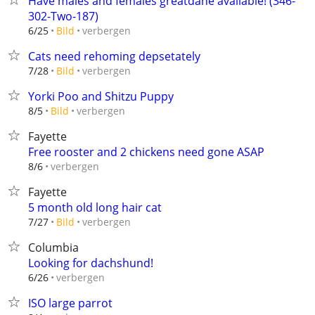
Have males and females greatdane available! (346-
302-Two-187)
verbergen
6/25
Bild
Cats need rehoming depsetately
verbergen
7/28
Bild
Yorki Poo and Shitzu Puppy
verbergen
8/5
Bild
Fayette
Free rooster and 2 chickens need gone ASAP
verbergen
8/6
Fayette
5 month old long hair cat
verbergen
7/27
Bild
Columbia
Looking for dachshund!
verbergen
6/26
ISO large parrot