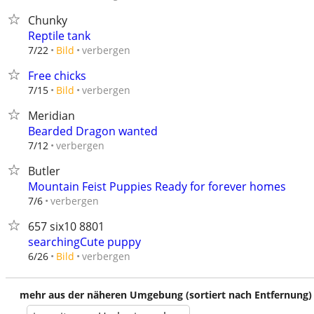
Chunky
Reptile tank
verbergen
7/22
Bild
Free chicks
verbergen
7/15
Bild
Meridian
Bearded Dragon wanted
verbergen
7/12
Butler
Mountain Feist Puppies Ready for forever homes
verbergen
7/6
657 six10 8801
searchingCute puppy
verbergen
6/26
Bild
mehr aus der näheren Umgebung (sortiert nach Entfernung)