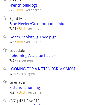
Amory
French bulldogs!
verbergen
8/5
Bild
Eight Mile
Blue Heeler/Goldendoodle mix
verbergen
7/24
Bild
Goats, rabbits, guinea pigs
verbergen
7/3
Bild
Lucedale
Rehoming Akc blue heeler
verbergen
7/5
LOOKING FOR A KITTEN FOR MY MOM
verbergen
7/20
Grenada
Kittens rehoming
verbergen
7/21
Bild
(661) 421-Five212