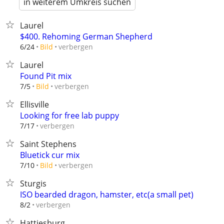
in weiterem Umkreis suchen
Laurel
$400. Rehoming German Shepherd
verbergen
6/24
Bild
Laurel
Found Pit mix
verbergen
7/5
Bild
Ellisville
Looking for free lab puppy
verbergen
7/17
Saint Stephens
Bluetick cur mix
verbergen
7/10
Bild
Sturgis
ISO bearded dragon, hamster, etc(a small pet)
verbergen
8/2
Hattiesburg