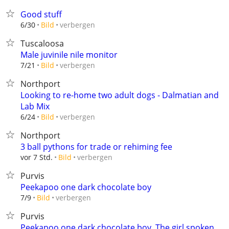
Good stuff
verbergen
6/30
Bild
Tuscaloosa
Male juvinile nile monitor
verbergen
7/21
Bild
Northport
Looking to re-home two adult dogs - Dalmatian and
Lab Mix
verbergen
6/24
Bild
Northport
3 ball pythons for trade or rehiming fee
verbergen
vor 7 Std.
Bild
Purvis
Peekapoo one dark chocolate boy
verbergen
7/9
Bild
Purvis
Peekapoo one dark chocolate boy. The girl spoken