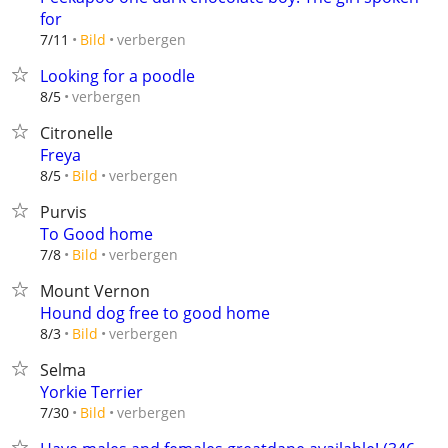
for
verbergen
7/11
Bild
Looking for a poodle
verbergen
8/5
Citronelle
Freya
verbergen
8/5
Bild
Purvis
To Good home
verbergen
7/8
Bild
Mount Vernon
Hound dog free to good home
verbergen
8/3
Bild
Selma
Yorkie Terrier
verbergen
7/30
Bild