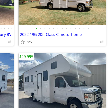
•
•
•
•
•
•
•
•
•
•
•
•
•
•
•
•
•
xury RV
2022 19G 20ft Class C motorhome
8/5
$29,995