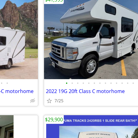
•
•
•
•
•
•
•
•
•
•
•
•
•
•
•
ss-C motorhome
2022 19G 20ft Class C motorhome
7/25
$29,900