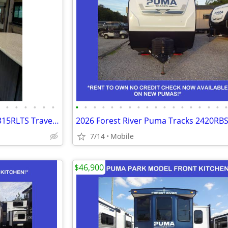
•
•
•
•
•
•
•
•
•
•
•
•
•
•
•
•
•
•
•
•
•
•
•
2017 Grand Design Reflection 315RLTS Travel Trailer 38.6'
7/14
Mobile
$46,900