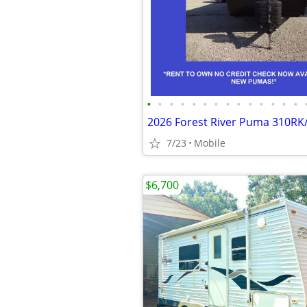
•
•
•
•
•
•
•
•
•
•
•
•
•
•
7/23
Mobile
$6,700