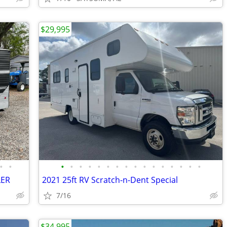
$29,995
•
•
•
•
•
•
•
•
•
•
•
•
•
•
•
•
•
•
LER
2021 25ft RV Scratch-n-Dent Special
7/16
$34,995