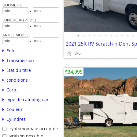
ODOMÈTRE
-
LONGUEUR (PIEDS)
-
•
•
•
•
•
•
•
•
•
•
•
ANNÉE MODÈLE
-
2021 25ft RV Scratch-n-Dent Sp
Entr.
8/5
Transmission
État du titre
$34,995
conditions
Carb.
type de camping-car
Couleur
Cylindres
cryptomonnaie acceptée
livraison possible