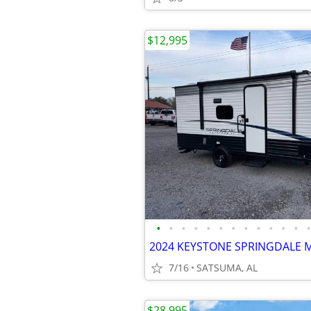
$12,995
•
•
•
•
•
•
•
•
•
•
•
•
•
7/16
SATSUMA, AL
$28,995