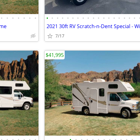
•
•
•
•
•
•
•
•
•
•
•
•
•
•
•
•
•
•
•
•
•
•
•
•
•
ome
7/17
$41,995
•
•
•
•
•
•
•
•
•
•
•
•
•
•
•
•
•
•
•