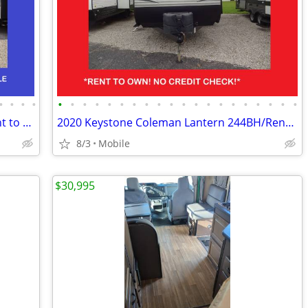
•
•
•
•
•
•
•
•
•
•
•
•
•
•
•
•
•
•
•
•
•
•
•
•
2026 Forest River Puma Vista 39FKL/Rent to Own/No Credit Check
2020 Keystone Coleman Lantern 244BH/Rent to Own/No Credit Check
8/3
Mobile
$30,995