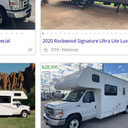
•
•
•
•
•
•
•
•
•
•
•
•
•
•
•
•
•
•
•
•
•
•
•
•
•
ecial
2020 Rockwood Signature Ultra Lite Lu
7/19
Florence
$28,995