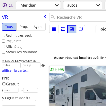
CL
Meridian
autos
VR
Tous
Prop.
Agent
Réc
Rech. titres seul.
Img jointe
Affiché auj.
cacher les doublons
Aucun résultat local trouvé. En 
MILES DE L’EMPLACEMENT

$29,995
utiliser la carte...
Prix
Gratuit
$
– $
MARQUE ET MODÈLE