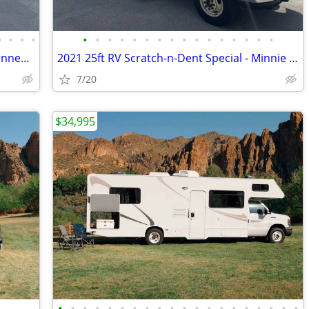
•
•
•
•
•
•
•
•
•
•
•
•
•
•
•
•
•
•
•
•
2021 30ft RV Scratch-n-Dent Special - Winnebago
2021 25ft RV Scratch-n-Dent Special - Minnie Winnie
7/20
$34,995
•
•
•
•
•
•
•
•
•
•
•
•
•
•
•
•
•
•
•
•