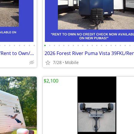
•
•
•
•
•
•
•
•
•
•
•
•
•
•
•
•
•
•
•
•
•
•
•
•
•
•
•
2026 Forest River Puma 310RK/Rent to Own/No Credit Check
7/28
Mobile
$2,100