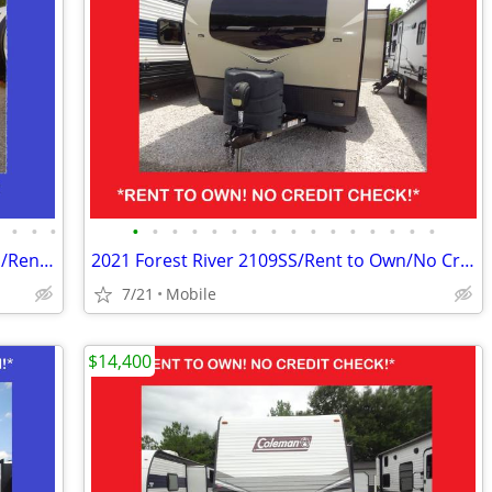
•
•
•
•
•
•
•
•
•
•
•
•
•
•
•
•
•
•
•
•
2026 Forest River Puma Tracks 2420RBS/Rent to Own/No Credit Check
2021 Forest River 2109SS/Rent to Own/No Credit Check
7/21
Mobile
$14,400