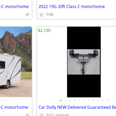
ss-C motorhome
2022 19G 20ft Class C motorhome
7/30
$2,100
•
•
•
•
•
•
•
•
•
•
•
•
•
ss-C motorhome
7/17
Jackson