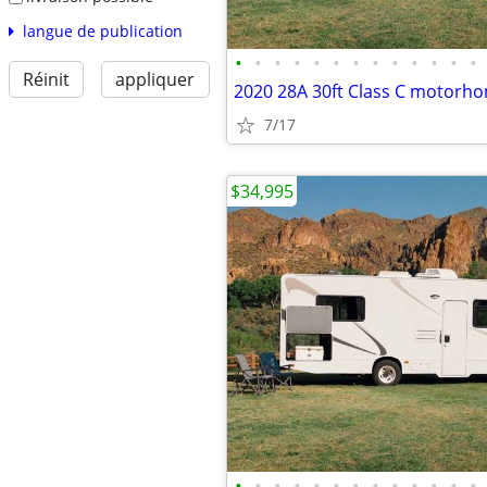
langue de publication
•
•
•
•
•
•
•
•
•
•
•
•
•
Réinit
appliquer
2020 28A 30ft Class C motorh
7/17
$34,995
•
•
•
•
•
•
•
•
•
•
•
•
•