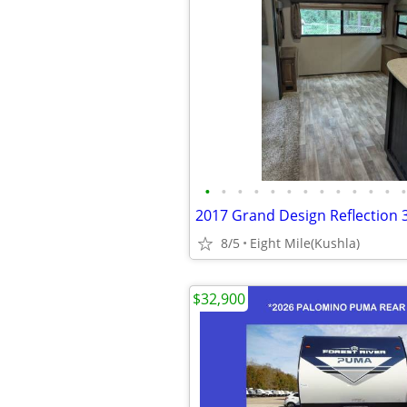
•
•
•
•
•
•
•
•
•
•
•
•
•
8/5
Eight Mile(Kushla)
$32,900