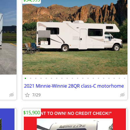
•
•
•
•
•
•
•
•
•
•
•
•
•
•
•
•
•
•
•
•
2021 Minnie-Winnie 28QR class-C motorhome
7/29
$15,900