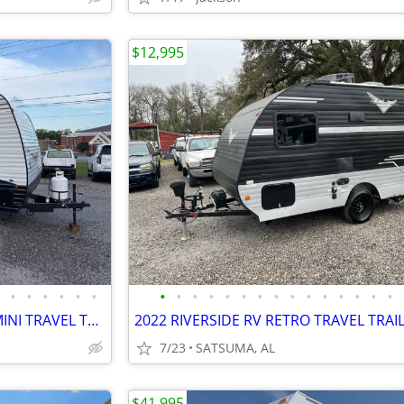
$12,995
•
•
•
•
•
•
•
•
•
•
•
•
•
•
•
•
•
•
•
•
•
2024 KEYSTONE SPRINGDALE MINI TRAVEL TRAILER
2022 RIVERSIDE RV RETRO TRAVEL TRAI
7/23
SATSUMA, AL
$41,995