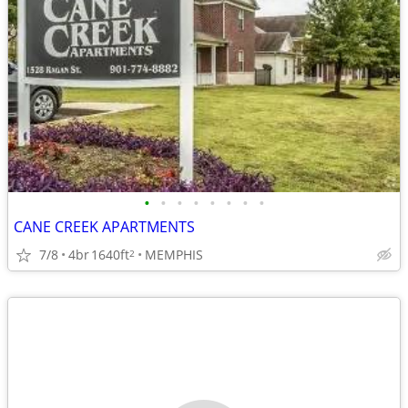
•
•
•
•
•
•
•
•
CANE CREEK APARTMENTS
7/8
4br
1640ft
MEMPHIS
2