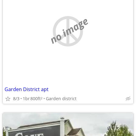
no image
Garden District apt
8/3
1br
800ft
Garden district
2