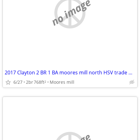
no image
2017 Clayton 2 BR 1 BA moores mill north HSV trade Decatur/Athens
6/27
2br
768ft
Moores mill
2