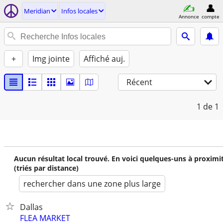
Meridian
Infos locales
Annonce
compte
+
Img jointe
Affiché auj.
Récent
1
de 1
Aucun résultat local trouvé. En voici quelques-uns à proximi
(triés par distance)
rechercher dans une zone plus large
Dallas
FLEA MARKET