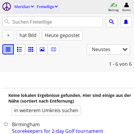
Meridian
Freiwillige
Beitrag
Konto
+
hat Bild
Heute gepostet
Neustes
1 - 6
von 6
Keine lokalen Ergebnisse gefunden. Hier sind einige aus der
Nähe (sortiert nach Entfernung)
in weiterem Umkreis suchen
Birmingham
Scorekeepers for 2-day Golf tournament