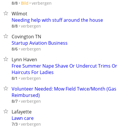
verbergen
8/8
Bild
Wilmot
Needing help with stuff around the house
verbergen
8/8
Covington TN
Startup Aviation Business
verbergen
8/6
Lynn Haven
Free Summer Nape Shave Or Undercut Trims Or
Haircuts For Ladies
verbergen
8/1
Volunteer Needed: Mow Field Twice/Month (Gas
Reimbursed)
verbergen
8/7
Lafayette
Lawn care
verbergen
7/3