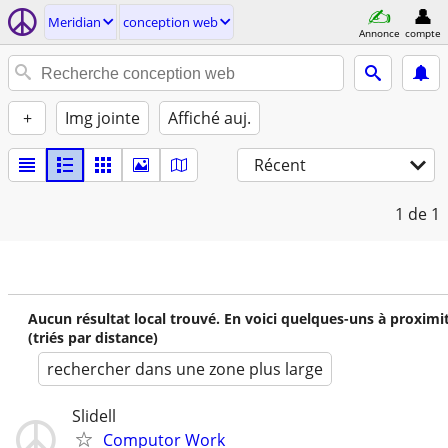
Meridian
conception web
Annonce
compte
+
Img jointe
Affiché auj.
Récent
1
de 1
Aucun résultat local trouvé. En voici quelques-uns à proximi
(triés par distance)
rechercher dans une zone plus large
Slidell
Computor Work